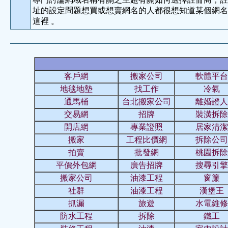
址的設定問題想買或想賣網名的人都很想知道某個網名
這裡 。
客戶網
搬家公司
軟體平台
地毯地墊
找工作
冷氣
通馬桶
台北搬家公司
離婚證人
交易網
招牌
裝潢拆除
開店網
專業證照
居家清潔
搬家
工程比價網
拆除公司
拍賣
批發網
桃園拆除
平價外包網
廣告招牌
搜尋引擎
搬家公司
油漆工程
窗簾
社群
油漆工程
漢堡王
抓漏
旅遊
水電維修
防水工程
拆除
鐵工