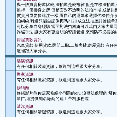
與一般買賣房屋比較,法拍屋是較複雜 但是在標法拍屋
換得一個棲身之所 但是面對不透明的法拍市場,或是碰
買賣房屋要像賭注一樣,看自己的運氣來選擇代標仲介 
拍糾紛,難道只能自認倒楣嗎? J2H成立法拍屋討論館
可以分享自身經驗 當面對法拍糾紛可以藉由大家力量尋
詐騙手法 讓大家有更透明的資訊管道,來預防不必要的
房屋貸款資訊
汽車貸款,信用貸款,民間二胎,二胎房貸,房屋貸款 有
這裡跟大家分享。
裝潢資訊
有任何相關裝潢資訊，歡迎到這裡跟大家分享。
搬家資訊
有任何相關搬家資訊，歡迎到這裡跟大家分享。
修繕館
修繕影片教你居家修繕小問題的diy, 沒辦法處理的,
幫忙,還提供知名廠商的連工帶料服務喔
清潔資訊
有任何相關清潔資訊，歡迎到這裡跟大家分享。