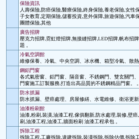
保險資訊
人壽保險,防癌保險,醫療保險,終身保險,養老保險,女性保
子女教育,定期保險,儲蓄投資,意外保障,旅遊保險,汽車保
團體保險,其他
廣告招牌
壓克力招牌,霓虹燈招牌,無接縫招牌,LED招牌,帆布招牌
題 。
冷氣空調館
維修保養、冷氣、中央空調、冰水機、箱型冷氣、散熱
鋼鋁門窗
各式氣密窗、鋁門窗、隔音窗、不銹鋼門、雙玄關門、
門窗施工訂製服務,打造出高品質的不銹鋼精品門窗。 
防水抓漏
防水抓漏、壁癌處理、房屋修繕、水電維修、衛浴更新
油漆粉刷館
油漆,粉刷,裝潢,油漆工程,傢俱翻新,防水處理,裝修,壁癌
刷,油漆工程,油漆工,牆面粉刷 油漆工程承包 。
拆除工程
拆除工程,工廠拆除,違建拆除,裝潢拆除,拆除估價,拆除工