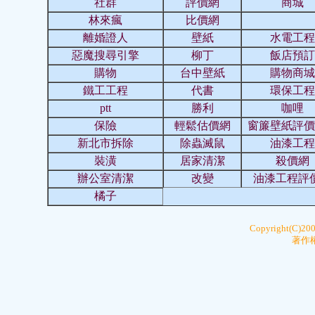
社群
評價網
商城
林來瘋
比價網
離婚證人
壁紙
水電工程
惡魔搜尋引擎
柳丁
飯店預訂
購物
台中壁紙
購物商城
鐵工工程
代書
環保工程
ptt
勝利
咖哩
保險
輕鬆估價網
窗簾壁紙評價
新北市拆除
除蟲滅鼠
油漆工程
裝潢
居家清潔
殺價網
辦公室清潔
改變
油漆工程評
橘子
Copyright(C)20
著作