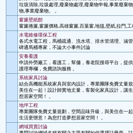
垃圾清除,垃圾處理,廢棄物處理,廢棄物申報,事業廢棄物
物,事業廢棄物。 。
窗簾壁紙館
窗簾捲簾,窗簾價格,高雄窗簾,百葉窗,地毯,壁紙,拉門,工
水電維修環保工程
各式水電工程，馬桶疏通、洗水塔、排水管清理、涵管
碑通馬桶專家，不論大小事件討論
安養看護
申請外勞廠工，看護工，幫傭，養老院搜尋平台，提供1
護理專欄，免費諮詢服務 。
系統家具討論
結合高機能系統家具與室內設計，專業團隊免費丈量規
美住在一起！設計師實地丈量，客製化家具設計，讓生
想居家空間！ 。
地坪工程
專業團隊免費丈量規劃，空間品味升級，與美住在一起
生活更愜意！為您打造夢想居家空間！ 。
網域買賣討論
專門討論網域名稱有關之主題有關如何選擇註冊商，註