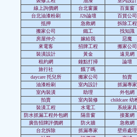
裝修工程
油漆
室內設計
線上詢價網
台北窗簾
百葉窗
台北油漆粉刷
J2h論壇
百貨公司
抵押
急救網
拆除工程
搬家公司
鐵工
找知識
房屋仲介
嫁給我
惡魔
來電客
招牌工程
搬家公司
裝潢設計
黃金
遠見網
租約網
鐘點打掃
論壇
旅行社
餓了嗎
daycare 托兒所
搬家公司
拍賣
油漆粉刷
室內設計
抓漏專家
室內裝潢
助理
外包網
拍賣
室內裝修
childcare 
裝潢工程
水電工
系統家具
防水抓漏工程外包網
隔音窗
接案網
廣告招牌評價網
防火牆
急救網
台北拆除
抓漏專家
壁癌處理