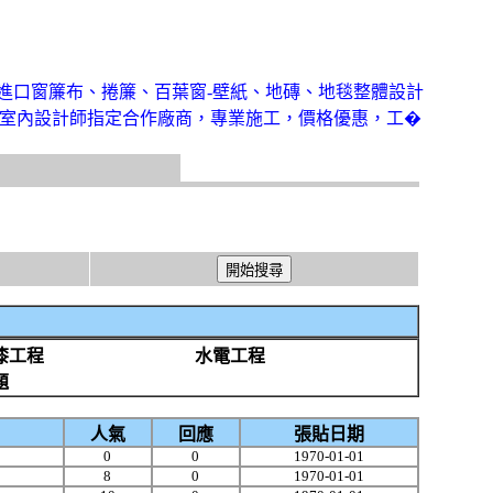
進口窗簾布、捲簾、百葉窗-壁紙、地磚、地毯整體設計
室內設計師指定合作廠商，專業施工，價格優惠，工�
漆工程
水電工程
題
人氣
回應
張貼日期
0
0
1970-01-01
8
0
1970-01-01