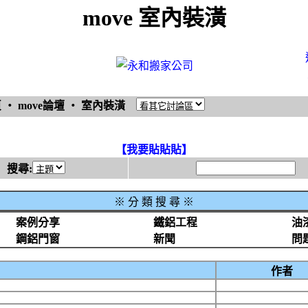
move 室內裝潢
頁
‧
move論壇
‧
室內裝潢
【我要貼貼貼】
搜尋:
※
分 類 搜 尋 ※
案例分享
鐵鋁工程
油
鋼鋁門窗
新聞
問
作者