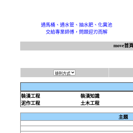
通馬桶、通水管、抽水肥、化糞池
交給專業師傅，問題迎刃而解
move首
裝潢工程
裝潢知識
泥作工程
土木工程
主題