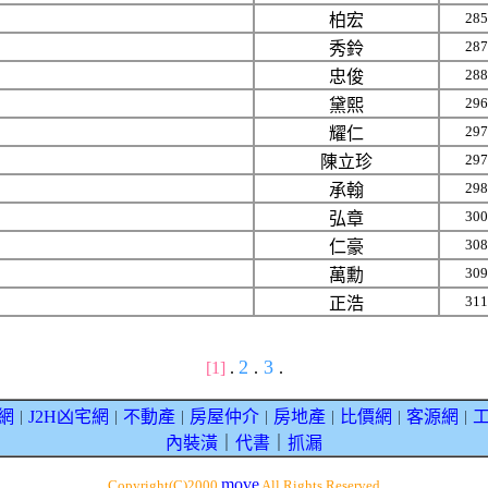
285
柏宏
287
秀鈴
288
忠俊
296
黛熙
297
耀仁
297
陳立珍
298
承翰
300
弘章
308
仁豪
309
萬勳
311
正浩
2
3
[1]
.
.
.
網
J2H凶宅網
不動產
房屋仲介
房地產
比價網
客源網
｜
｜
｜
｜
｜
｜
｜
內裝潢
｜
代書
｜
抓漏
move
Copyright(C)2000
All Rights Reserved