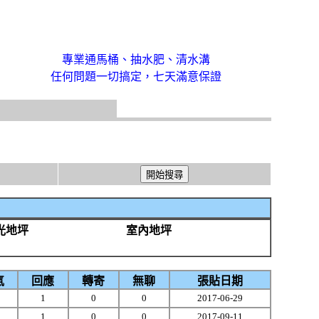
專業通馬桶、抽水肥、清水溝
任何問題一切搞定，七天滿意保證
光地坪
室內地坪
氣
回應
轉寄
無聊
張貼日期
1
0
0
2017-06-29
1
0
0
2017-09-11