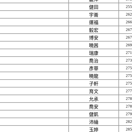
255
健田
262
宇崙
266
運福
267
毅宏
267
博安
269
曉茜
271
瑞康
273
喬治
275
彥華
275
曉龍
275
子軒
277
育文
278
允承
278
喬安
279
健凱
282
沛綸
285
玉婷