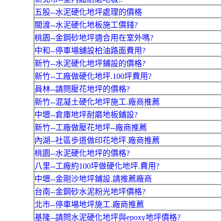
五股--水泥硬化地坪處理的價格
關渡--水泥硬化地板施工價錢?
桃園--金鋼砂地坪適合用在室外嗎?
中和--停車場舖設柏油路面費用?
新竹--水泥硬化地坪鋪設的價格?
新竹--工廠做硬化地坪.100坪費用?
員林--請問壓花地坪的價格?
新竹--混凝土硬化地坪施工.廠商推薦
中壢--倉庫地坪耐磨地板鋪設?
新竹--工廠做壓花地坪--廠商推薦
內湖--社區歩道做印花地坪.廠商推薦
桃園--水泥硬化地坪的價格?
八里--工廠約100坪做硬化地坪.費用?
中壢--金剛沙地坪鋪設.請推薦廠商
台南--金鋼砂水泥粉光地坪價格?
北市--停車場地坪施工.廠商推薦
基隆--請問水泥硬化地坪與epoxy地坪價格?