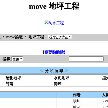
move 地坪工程
頁
‧
move論壇
‧
地坪工程
【我要貼貼貼】
搜尋:
※
分 類 搜 尋 ※
硬化地坪
水泥地坪
拋
討論
問題
作者
人
249
明坤
252
麗萍