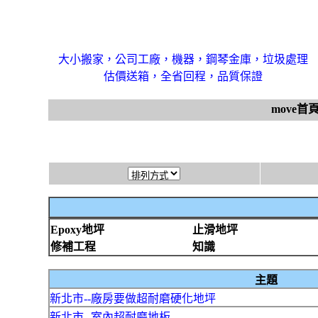
大小搬家，公司工廠，機器，鋼琴金庫，垃圾處理
估價送箱，全省回程，品質保證
move首
Epoxy地坪
止滑地坪
修補工程
知識
主題
新北市--廠房要做超耐磨硬化地坪
新北市--室內超耐磨地板..