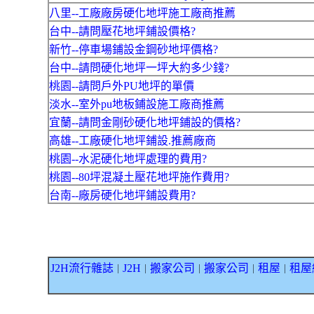
八里--工廠廠房硬化地坪施工廠商推薦
台中--請問壓花地坪鋪設價格?
新竹--停車場鋪設金鋼砂地坪價格?
台中--請問硬化地坪一坪大約多少錢?
桃園--請問戶外PU地坪的單價
淡水--室外pu地板鋪設施工廠商推薦
宜蘭--請問金剛砂硬化地坪鋪設的價格?
高雄--工廠硬化地坪鋪設.推薦廠商
桃園--水泥硬化地坪處理的費用?
桃園--80坪混凝土壓花地坪施作費用?
台南--廠房硬化地坪鋪設費用?
J2H流行雜誌
J2H
搬家公司
搬家公司
租屋
租屋
｜
｜
｜
｜
｜