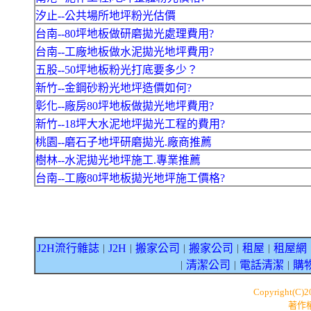
汐止--公共場所地坪粉光估價
台南--80坪地板做研磨拋光處理費用?
台南--工廠地板做水泥拋光地坪費用?
五股--50坪地板粉光打底要多少？
新竹--金鋼砂粉光地坪造價如何?
彰化--廠房80坪地板做拋光地坪費用?
新竹--18坪大水泥地坪拋光工程的費用?
桃園--磨石子地坪研磨拋光.廠商推薦
樹林--水泥拋光地坪施工.專業推薦
台南--工廠80坪地板拋光地坪施工價格?
J2H流行雜誌
J2H
搬家公司
搬家公司
租屋
租屋網
｜
｜
｜
｜
｜
清潔公司
電話清潔
購
｜
｜
｜
Copyright(C)
著作