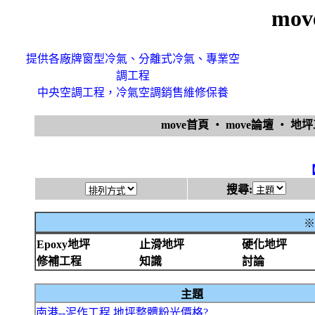
mo
提供各廠牌窗型冷氣、分離式冷氣、專業空
調工程
中央空調工程，冷氣空調銷售維修保養
move首頁
‧
move論壇
‧
地
搜尋:
※
Epoxy地坪
止滑地坪
硬化地坪
修補工程
知識
討論
主題
南港--泥作工程,地坪整體粉光價格?