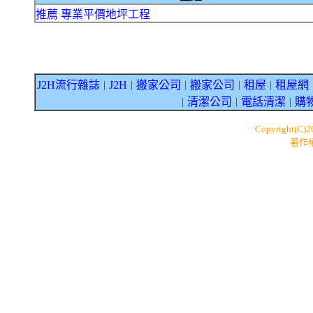
推薦 專業平價地坪工程
J2H流行雜誌
J2H
搬家公司
搬家公司
租屋
租屋網
｜
｜
｜
｜
｜
清潔公司
電話清潔
購
｜
｜
｜
Copyright(C)
著作