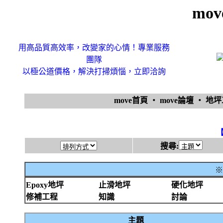
mo
用高品質高效率，改變家的心情！專業服務
團隊
以極公道價格，解決打掃煩惱，立即洽詢
move首頁
‧
move論壇
‧
地
搜尋:
※
Epoxy地坪
止滑地坪
硬化地坪
修補工程
知識
討論
主題