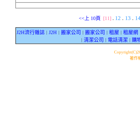
12
13
1
<<上 10頁
[11]
.
.
.
J2H流行雜誌
J2H
搬家公司
搬家公司
租屋
租屋網
｜
｜
｜
｜
｜
清潔公司
電話清潔
購
｜
｜
｜
Copyright(C)
著作