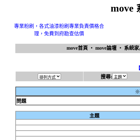
mov
專業粉刷，各式油漆粉刷專業負責價格合
理，免費到府勘查估價
move首頁
‧
move論壇
‧
系統
搜尋:
※
問題
主題