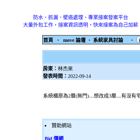
防水、抓漏、壁癌處理、專業接案發案平台
大量外包工作，接案資訊透明，快來接案為自己加薪
首頁
‧
move 論壇
‧
系統家具討論
‧
房東：
林杰來
發表時間：
2022-09-14
系統櫃原為2層(無門)....想改成3層....
贊助網站
Bid 價網