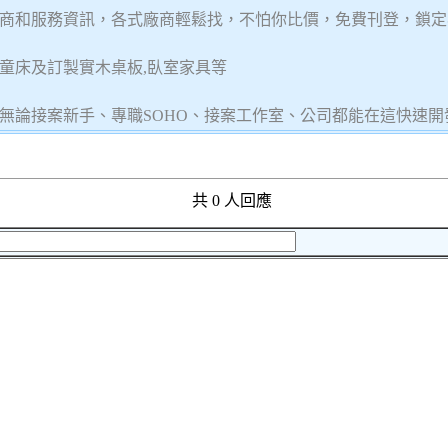
商和服務資訊，各式廠商輕鬆找，不怕你比價，免費刊登，鎖定
兒童床及訂製實木桌板,臥室家具等
無論接案新手、專職SOHO、接案工作室、公司都能在這快速開
共 0 人回應