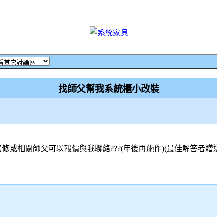
找師父幫我系統櫃小改裝
有沒有宅修或相關師父可以報價與我聯絡???(年後再施作)(最佳解答者贈送