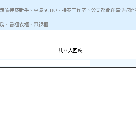
無論接案新手、專職SOHO、接案工作室、公司都能在這快速開
房、書櫃衣櫃、電視櫃
共 0 人回應