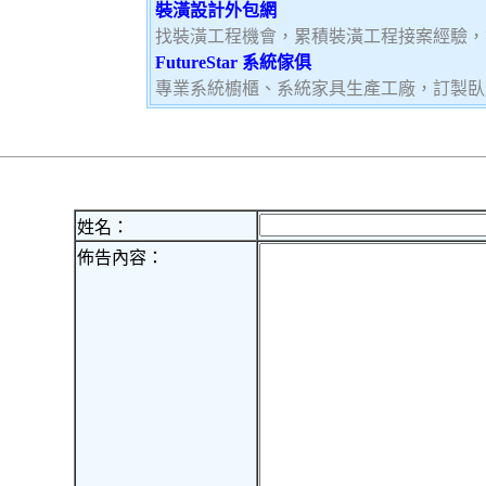
裝潢設計外包網
找裝潢工程機會，累積裝潢工程接案經驗，
FutureStar 系統傢俱
專業系統櫥櫃、系統家具生產工廠，訂製臥
姓名：
佈告內容：