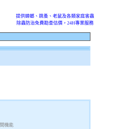
提供蟑螂、跳蚤、老鼠及各類家庭害蟲
除蟲防治免費勘查估價，24H專業服務
間機能