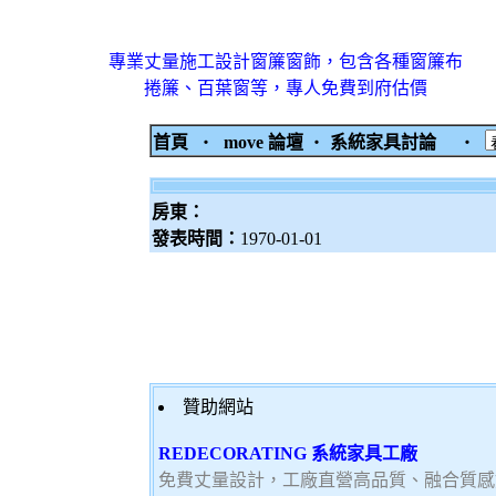
專業丈量施工設計窗簾窗飾，包含各種窗簾布
捲簾、百葉窗等，專人免費到府估價
首頁
‧
move 論壇
‧
系統家具討論
‧
房東：
發表時間：
1970-01-01
贊助網站
REDECORATING 系統家具工廠
免費丈量設計，工廠直營高品質、融合質感