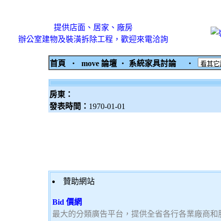
提供店面、居家、廠房
辦公室建物及裝潢拆除工程，歡迎來電洽詢
首頁
‧
move 論壇
‧
系統家具討論
‧
房東：
發表時間：
1970-01-01
贊助網站
Bid 價網
最大的分類廣告平台，提供全省各行各業廠商和