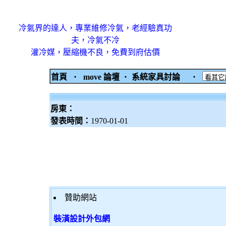
冷氣界的達人，專業維修冷氣，老經驗真功
夫，冷氣不冷
灌冷媒，壓縮機不良，免費到府估價
首頁
‧
move 論壇
‧
系統家具討論
‧
房東：
發表時間：
1970-01-01
贊助網站
裝潢設計外包網