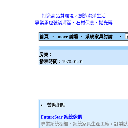
打造高品質環境，創造潔淨生活
專業承包裝潢清潔、石材保養、拋光磚
首頁
‧
move 論壇
‧
系統家具討論
‧
房東：
發表時間：
1970-01-01
贊助網站
FutureStar 系統傢俱
專業系統櫥櫃、系統家具生產工廠，訂製臥