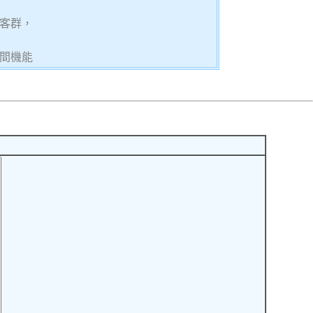
客群，
間機能