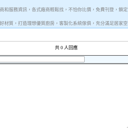
商和服務資訊，各式廠商輕鬆找，不怕你比價，免費刊登，鎖定
好材質，打造理想優質廚房，客製化系統傢俱，充分滿足居家空
共 0 人回應