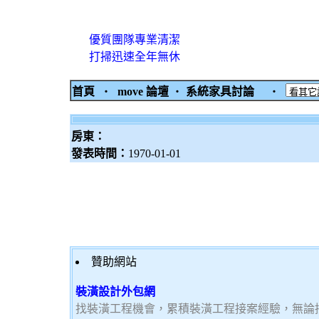
優質團隊專業清潔
打掃迅速全年無休
首頁
‧
move 論壇
‧
系統家具討論
‧
房東：
發表時間：
1970-01-01
贊助網站
裝潢設計外包網
找裝潢工程機會，累積裝潢工程接案經驗，無論