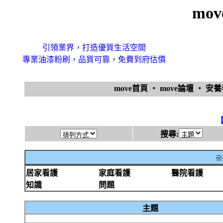
mo
引領業界，打造優質生活空間
專業油漆粉刷，品質可靠，免費到府估價
move首頁
‧
move論壇
‧
安
搜尋:
※
居家看護
家庭看護
醫院看護
知識
問題
主題