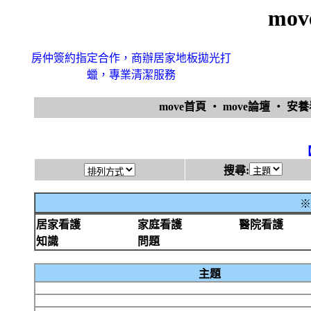
mo
房仲簽約指定合作，商辦居家地板拋光打
蠟，專業清潔服務
move首頁
‧
move論壇
‧
安
搜尋:
※
居家看護
家庭看護
醫院看護
知識
問題
主題