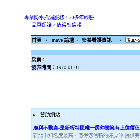
專業防水抓漏服務，30多年經驗
品質保證，值得您信賴！
首頁
‧
move 論壇
‧
安養看護資訊
‧
房東：
發表時間：
1970-01-01
贊助網站
廣利不動產-是新板特區唯一房仲業擁有上億價
新北市知名度最高、值得您信賴的好房仲-提供