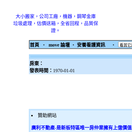
大小搬家，公司工廠，機器，鋼琴金庫
垃圾處理，估價送箱，全省回程，品質保
證。
首頁
‧
move 論壇
‧
安養看護資訊
‧
房東：
發表時間：
1970-01-01
贊助網站
廣利不動產-是新板特區唯一房仲業擁有上億價