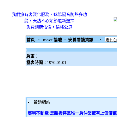
我們擁有客製化服務，遮陽隔音防熱多功
能，天熱不心煩節能新選擇
免費到府估價，價格公道
首頁
‧
move 論壇
‧
安養看護資訊
‧
房東：
發表時間：
1970-01-01
贊助網站
廣利不動產-是新板特區唯一房仲業擁有上億價