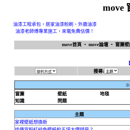
mov
油漆工程承包，居家油漆粉刷、外牆油漆
油漆老師傅專業施工，來電免費估價！
move首頁
‧
move論壇
‧
窗簾
搜尋:
※
窗簾
壁紙
地毯
知識
問題
主題
家裡壁紙想換新
找便宜粉紅純色壁紙約五坪大價錢是？