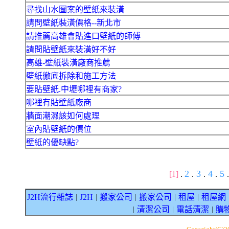
尋找山水圖案的壁紙來裝潢
請問壁紙裝潢價格--新北市
請推薦高雄會貼進口壁紙的師傅
請問貼壁紙來裝潢好不好
高雄-壁紙裝潢廠商推薦
壁紙徹底拆除和施工方法
要貼壁紙.中壢哪裡有商家?
哪裡有貼壁紙廠商
牆面潮濕該如何處理
室內貼壁紙的價位
壁紙的優缺點?
2
3
4
5
[1]
.
.
.
.
.
J2H流行雜誌
J2H
搬家公司
搬家公司
租屋
租屋網
｜
｜
｜
｜
｜
清潔公司
電話清潔
購
｜
｜
｜