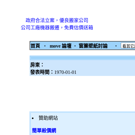
政府合法立案，優良搬家公司
公司工廠機器搬遷，免費估價送箱
首頁
‧
move 論壇
‧
窗簾壁紙討論
‧
房東：
發表時間：
1970-01-01
贊助網站
簡單殺價網