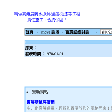
精做高難度防水抓漏/壁癌/油漆等工程
責任施工、合約保固！
首頁
‧
move 論壇
‧
窗簾壁紙討論
‧
房東：
發表時間：
1970-01-01
贊助網站
窗簾壁紙評價網
多元化窗簾選擇，輕鬆佈置屬於您的風格居家！