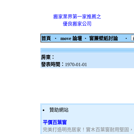
搬家業界第一家推薦之
優良搬家公司
首頁
‧
move 論壇
‧
窗簾壁紙討論
‧
房東：
發表時間：
1970-01-01
贊助網站
平價百葉窗
完美打造明亮居家！實木百葉窗耐用堅固，