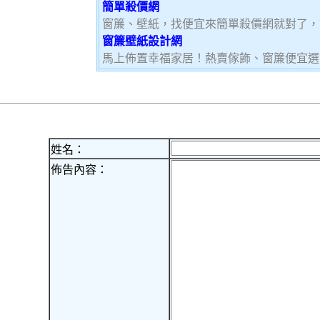
簡單殺價網
窗簾、壁紙，找便宜來簡單殺價網就對了，
窗簾壁紙設計網
馬上佈置幸福家居！熱賣傢飾、窗簾便宜選
姓名：
佈告內容：