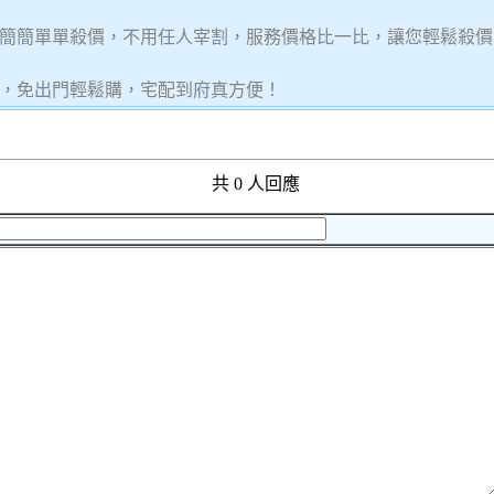
簡簡單單殺價，不用任人宰割，服務價格比一比，讓您輕鬆殺價
，免出門輕鬆購，宅配到府真方便！
共 0 人回應