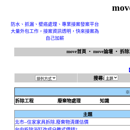
mo
防水、抓漏、壁癌處理、專業接案發案平台
大量外包工作，接案資訊透明，快來接案為
自己加薪
move首頁
‧
move論壇
‧
拆
搜尋:
※
拆除工程
廢棄物處理
知識
主題
北市--住家家具拆除.廢棄物清運估價
台中拆除浴缸改成分離式價錢?