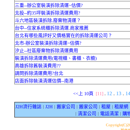
三重--辦公室裝潢拆除清運~估價?
北投--約35坪裝潢拆除清運費用?
斗六地區裝潢拆除.廢棄物清運？
台中--住家系統櫃拆除清運.商家推薦
台北有哪些風評好又價格實在的拆除清運公司？
北市-辦公室裝潢拆除清運~估價?
汐止--社區廢棄物拆除清運費用
裝潢拆除清運費用(電視櫃、書櫃、衣櫥)
高雄拆除舊裝潢費用??
請問拆除清運費用?台北
店面拆除裝潢清運估價--南港
12
13
1
<<上 10頁
[11]
.
.
.
J2H流行雜誌
J2H
搬家公司
搬家公司
租屋
租屋網
｜
｜
｜
｜
｜
清潔公司
電話清潔
購
｜
｜
｜
Copyright(C)