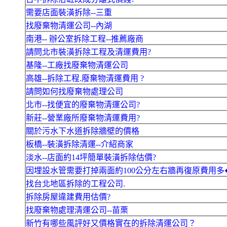
需要店面裝潢拆除--三重
找廢棄物清運公司--內湖
南港-- 辦公室拆除工程--推薦廠商
請問北市裝潢拆除工程及清運費用?
基隆--工廠找廢棄物清運公司
高雄--拆除工程.廢棄物清運費用 ?
請問如何找廢棄物處理公司
北市--找便宜的廢棄物清運公司?
新莊--營業廠所廢棄物清運費用?
關於污水下水道拆除牆壁的價格
板橋--裝潢拆除清運--介紹商家
淡水--店面約14坪簡單裝潢拆除估價?
因埋設水管需要打掉兩面約100公分左右牆再復原費用多
找台北地區拆除的工程公司.
拆除房屋違建費用估價?
找廢棄物處理清運公司--苗栗
新竹有哪些風評好又價格實在的拆除清運公司？