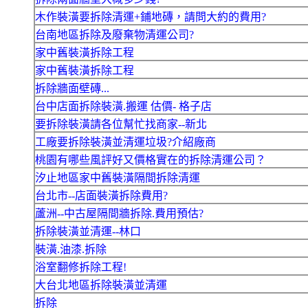
木作裝潢要拆除清運+鋪地磚，請問大約的費用?
台南地區拆除及廢棄物清運公司?
家中舊裝潢拆除工程
家中舊裝潢拆除工程
拆除牆面壁磚...
台中店面拆除裝潢.搬運 估價- 格子店
要拆除裝潢請各位幫忙找商家--新北
工廠要拆除裝潢並清運垃圾?介紹廠商
桃園有哪些風評好又價格實在的拆除清運公司？
汐止地區家中舊裝潢隔間拆除清運
台北市--店面裝潢拆除費用?
蘆洲--中古屋隔間牆拆除.費用預估?
拆除裝潢並清運--林口
裝潢.油漆.拆除
浴室翻修拆除工程!
大台北地區拆除裝潢並清運
拆除