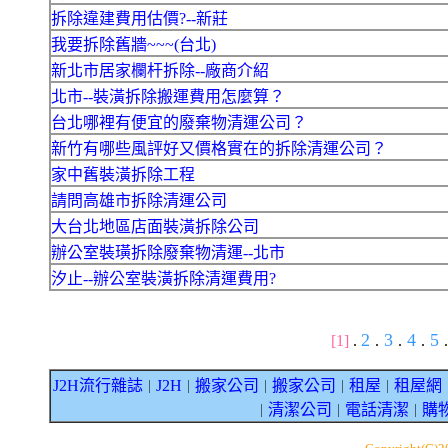
拆除違建費用估價?--新莊
我要拆除舊牆~~~(台北)
新北市居家欄杆拆除--廠商介紹
北市--裝潢拆除搬運費用怎麼算？
台北哪裡有便宜的廢棄物清運公司？
新竹有哪些風評好又價格實在的拆除清運公司？
家中舊裝潢拆除工程
請問高雄市拆除清運公司
大台北地區店面裝潢拆除公司
辦公室裝璜拆除廢棄物清運--北市
汐止--辦公室裝潢拆除清運費用?
2
3
4
5
[1]
.
.
.
.
.
J2H流行雜誌
J2H
搬家公司
搬家公司
租屋
租屋網
｜
｜
｜
｜
｜
清潔公司
電話清潔
購
｜
｜
｜