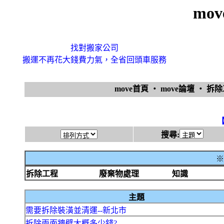
mo
找對搬家公司
搬運不再花大錢費力氣，全省回頭車服務
move首頁
‧
move論壇
‧
拆
搜尋:
※
拆除工程
廢棄物處理
知識
主題
需要拆除裝潢並清運--新北市
拆除兩面牆壁大概多少錢?