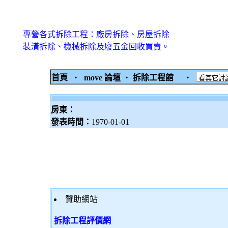
專營各式拆除工程：廠房拆除、房屋拆除
裝潢拆除、機械拆除及廢五金回收買賣。
首頁
‧
move 論壇
‧
拆除工程館
‧
房東：
發表時間：
1970-01-01
贊助網站
拆除工程評價網