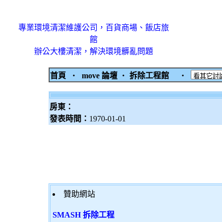
專業環境清潔維護公司，百貨商場、飯店旅
館
辦公大樓清潔，解決環境髒亂問題
首頁
‧
move 論壇
‧
拆除工程館
‧
房東：
發表時間：
1970-01-01
贊助網站
SMASH 拆除工程