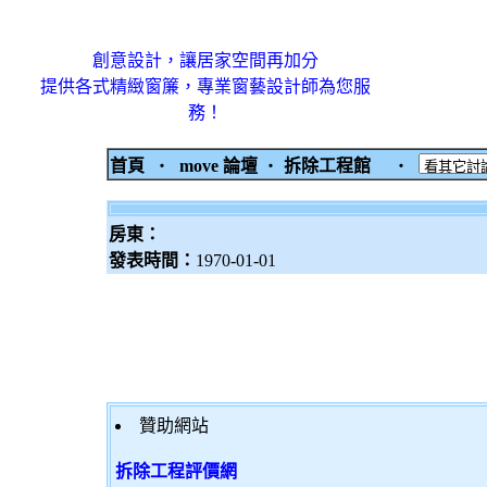
創意設計，讓居家空間再加分
提供各式精緻窗簾，專業窗藝設計師為您服
務！
首頁
‧
move 論壇
‧
拆除工程館
‧
房東：
發表時間：
1970-01-01
贊助網站
拆除工程評價網