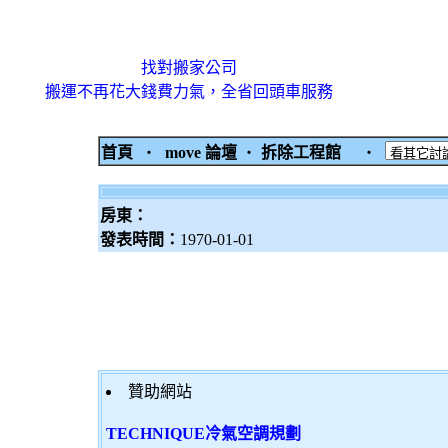
找對搬家公司
搬運不再花大錢費力氣，全省回頭車服務
首頁
‧
move 論壇
‧
拆除工程館
‧
房東：
發表時間：
1970-01-01
贊助網站
TECHNIQUE冷氣空調規劃