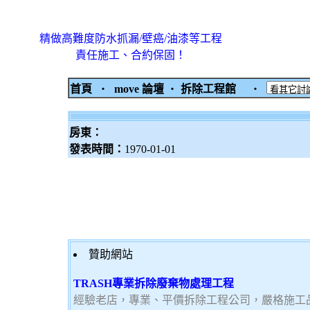
精做高難度防水抓漏/壁癌/油漆等工程
責任施工、合約保固！
首頁
‧
move 論壇
‧
拆除工程館
‧
房東：
發表時間：
1970-01-01
贊助網站
TRASH專業拆除廢棄物處理工程
經驗老店，專業、平價拆除工程公司，嚴格施工