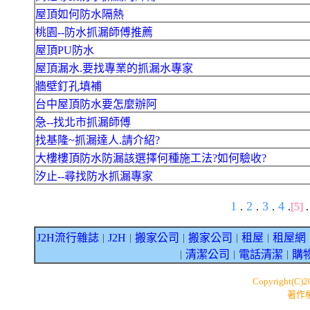
屋頂如何防水隔熱
桃園--防水抓漏師傅推薦
屋頂PU防水
屋頂漏水.要找專業的抓漏水專家
牆壁釘孔填補
台中屋頂防水要怎麼辦阿
急--找北市抓漏師傅
找基隆~抓漏達人.請介紹?
大樓樓頂防水防漏該選擇何種施工法?如何驗收?
汐止--尋找防水抓漏專家
1
2
3
4
.
.
.
.
[5]
J2H流行雜誌
J2H
搬家公司
搬家公司
租屋
租屋網
｜
｜
｜
｜
｜
清潔公司
電話清潔
購
｜
｜
｜
Copyright(C)
著作