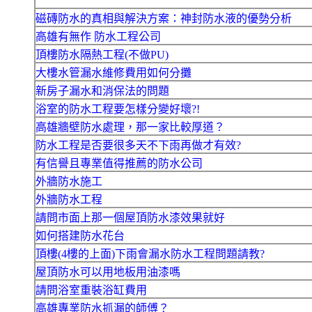
磁磚防水的真相與解決方案：神封防水液的優勢分析
高雄有無作 防水工程公司
頂樓防水隔熱工程(不做PU)
大樓水管漏水維修費用如何分攤
新房子漏水和消保法的問題
浴室的防水工程要怎樣分變好壞?!
高雄牆壁防水處理，那一家比較厚道？
防水工程是否要很多天不下雨再做才有效?
有信譽且專業值得推薦的防水公司
外牆防水施工
外牆防水工程
請問市面上那一個屋頂防水漆效果就好
如何搭建防水花台
頂樓(4樓的上面)下雨會漏水防水工程問題請教?
屋頂防水可以用地板用油漆嗎
請問浴室重裝浴缸費用
高雄專業防水抓漏的師傅？