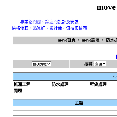
mov
專業鋁門窗、鍛造門設計及安裝
價格便宜、品質好、設計佳，值得您信賴
move首頁
‧
move論壇
‧
防水
搜尋:
※
抓漏工程
防水處理
壁癌處理
問題
主題