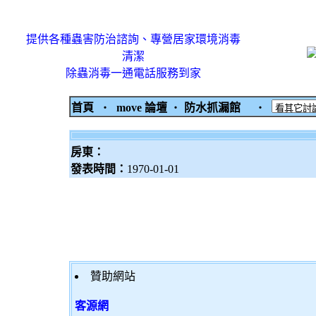
提供各種蟲害防治諮詢、專營居家環境消毒
清潔
除蟲消毒一通電話服務到家
首頁
‧
move 論壇
‧
防水抓漏館
‧
房東：
發表時間：
1970-01-01
贊助網站
客源網