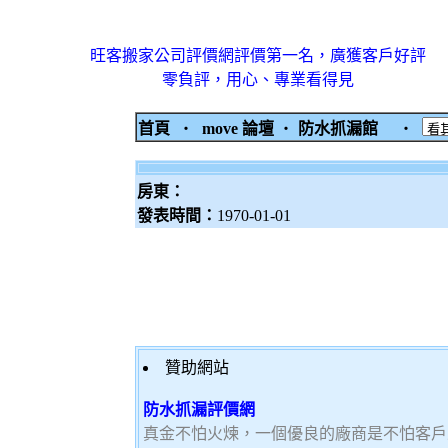
旺客搬家公司評價網評價第一名，廣獲客戶好評
零負評，用心、專業看得見
首頁
‧
move 論壇
‧
防水抓漏館
‧
房東：
發表時間：
1970-01-01
贊助網站
防水抓漏評價網
真金不怕火煉，一個優良的廠商是不怕客戶