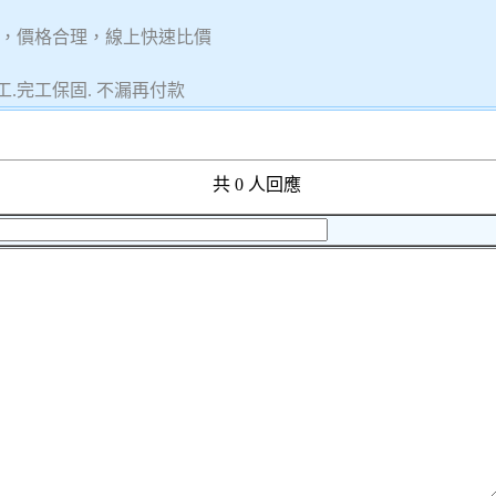
，價格合理，線上快速比價
.完工保固. 不漏再付款
共 0 人回應