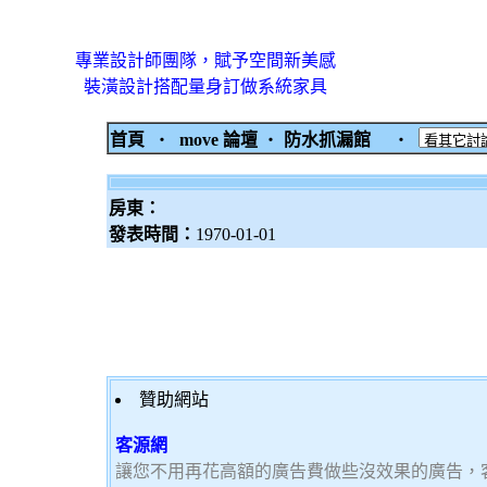
專業設計師團隊，賦予空間新美感
裝潢設計搭配量身訂做系統家具
首頁
‧
move 論壇
‧
防水抓漏館
‧
房東：
發表時間：
1970-01-01
贊助網站
客源網
讓您不用再花高額的廣告費做些沒效果的廣告，