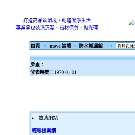
打造高品質環境，創造潔淨生活
專業承包裝潢清潔、石材保養、拋光磚
首頁
‧
move 論壇
‧
防水抓漏館
‧
房東：
發表時間：
1970-01-01
贊助網站
輕鬆接案網