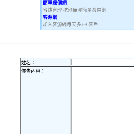
簡單殺價網
省錢有理 抗漲無罪簡單殺價網
客源網
加入客源網每天多3~6客戶
姓名：
佈告內容：