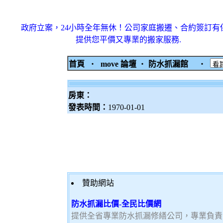
政府立案，24小時全年無休！公司家庭搬遷、合約簽訂有
提供您平價又專業的搬家服務.
首頁
‧
move 論壇
‧
防水抓漏館
‧
房東：
發表時間：
1970-01-01
贊助網站
防水抓漏比價-全民比價網
提供全省專業防水抓漏修繕公司，專業負責