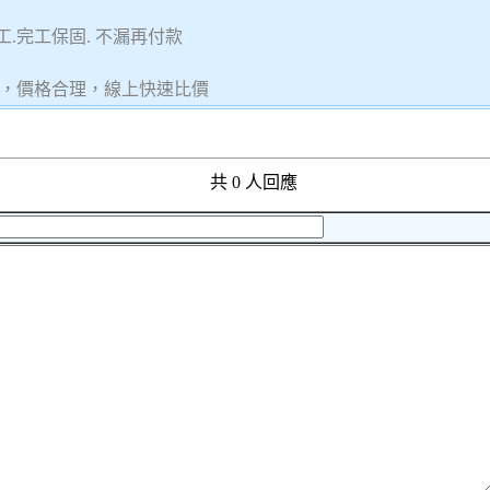
.完工保固. 不漏再付款
，價格合理，線上快速比價
共 0 人回應