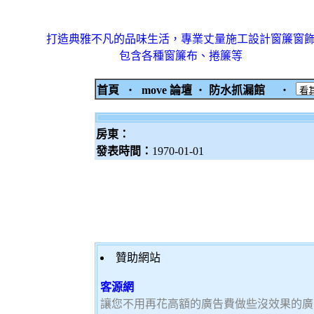
打造典雅不凡的品味生活，專業丈量施工設計窗簾窗
包含各種窗簾布、捲簾等
首頁
‧
move 論壇
‧
防水抓漏館
‧
房東：
發表時間：
1970-01-01
贊助網站
客源網
讓您不用再花高額的廣告費做些沒效果的廣