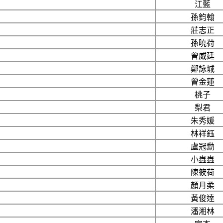
江藍
孫鈞翰
莊志正
孫曉荷
曾威廷
鄭詠城
曾金蓮
桃子
梨君
朱秀媛
林祥鈺
盧冠勳
小蟲蟲
陳筱荷
顏月柔
黃俊達
潘湘林