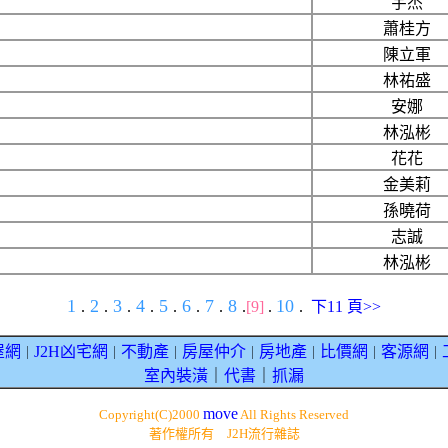
宇杰
蕭桂方
陳立軍
林祐盛
安娜
林泓彬
花花
金美莉
孫曉荷
志誠
林泓彬
1
2
3
4
5
6
7
8
10
.
.
.
.
.
.
.
.
[9]
.
.
下11 頁>>
屋網
J2H凶宅網
不動產
房屋仲介
房地產
比價網
客源網
｜
｜
｜
｜
｜
｜
｜
室內裝潢
｜
代書
｜
抓漏
move
Copyright(C)2000
All Rights Reserved
著作權所有 J2H流行雜誌