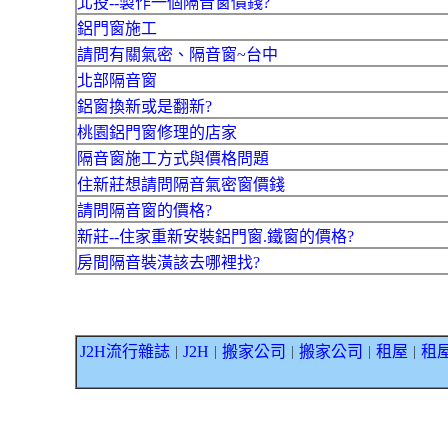
北投--製作一個隔音窗價錢?
鋁門窗施工
請問有關氣密、隔音窗~台中
北部隔音窗
鋁窗換新或是翻新?
桃園鋁門窗修理的店家
隔音窗施工方式與價格問題
住新莊想請問隔音氣密窗價錢
請問隔音窗的價格?
新莊--住家重新安裝鋁門窗.鐵窗的價格?
房間隔音裝潢該去哪裡找?
J2H流行雜誌
J2H
搬家公司
搬家公司
租屋
租
｜
｜
｜
｜
｜