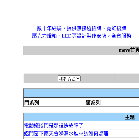
數十年經驗，提供無接縫招牌、霓虹招牌
壓克力燈箱、LED等設計製作安裝，全省服務
move首
門系列
窗系列
主題
電動鐵捲門是那裡快故障了
鋁門窗下雨天會滲漏水進來該如何處理