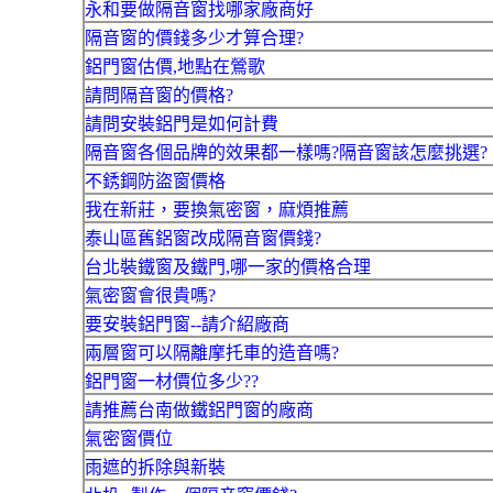
永和要做隔音窗找哪家廠商好
隔音窗的價錢多少才算合理?
鋁門窗估價,地點在鶯歌
請問隔音窗的價格?
請問安裝鋁門是如何計費
隔音窗各個品牌的效果都一樣嗎?隔音窗該怎麼挑選?
不銹鋼防盜窗價格
我在新莊，要換氣密窗，麻煩推薦
泰山區舊鋁窗改成隔音窗價錢?
台北裝鐵窗及鐵門,哪一家的價格合理
氣密窗會很貴嗎?
要安裝鋁門窗--請介紹廠商
兩層窗可以隔離摩托車的造音嗎?
鋁門窗一材價位多少??
請推薦台南做鐵鋁門窗的廠商
氣密窗價位
雨遮的拆除與新裝