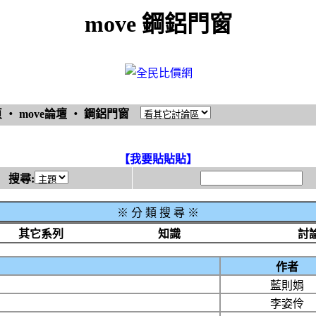
move 鋼鋁門窗
頁
‧
move論壇
‧
鋼鋁門窗
【我要貼貼貼】
搜尋:
※
分 類 搜 尋 ※
其它系列
知識
討
作者
藍則娟
李姿伶