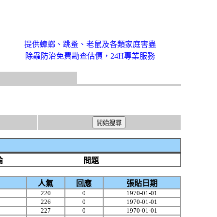
提供蟑螂、跳蚤、老鼠及各類家庭害蟲
除蟲防治免費勘查估價，24H專業服務
論
問題
人氣
回應
張貼日期
220
0
1970-01-01
226
0
1970-01-01
227
0
1970-01-01