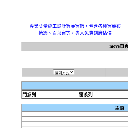
專業丈量施工設計窗簾窗飾，包含各種窗簾布
捲簾、百葉窗等，專人免費到府估價
move首
門系列
窗系列
主題