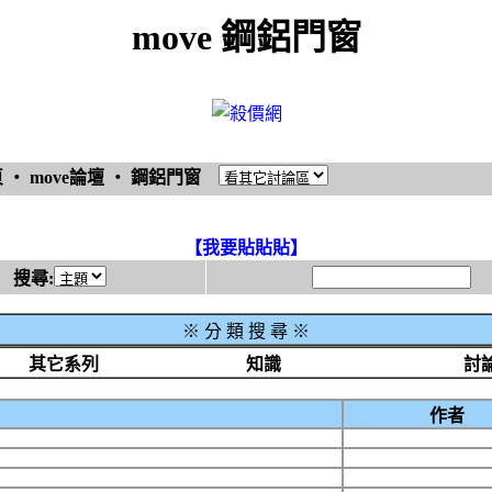
move 鋼鋁門窗
頁
‧
move論壇
‧
鋼鋁門窗
【我要貼貼貼】
搜尋:
※
分 類 搜 尋 ※
其它系列
知識
討
作者