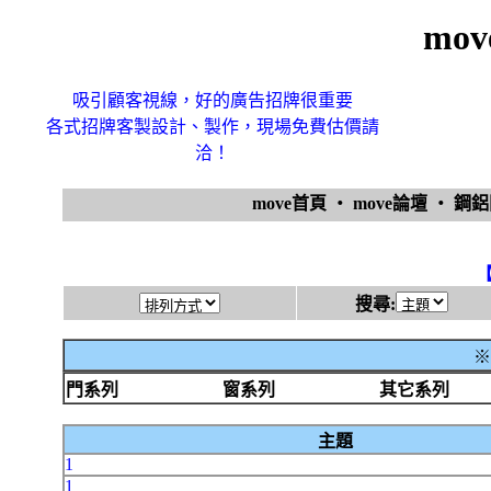
mo
吸引顧客視線，好的廣告招牌很重要
各式招牌客製設計、製作，現場免費估價請
洽！
move首頁
‧
move論壇
‧
鋼
搜尋:
※
門系列
窗系列
其它系列
主題
1
1