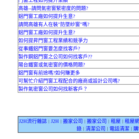
門窗工程如何提升業績
高雄--請問氣密窗緊密度的問題?
鋁門窗工廠如何提升生意?
請問高雄有人在裝"防墜紗窗"嗎?
鋁門窗工廠如何提升生意?
如何提昇門窗工程業績和競爭力
從事鐵鋁門窗要怎麼找客戶?
製作鋼鋁門窗之公司如何找客戶??
陽台鐵窗或氣密窗的價格問題?
鋁門窗有前途嗎?如何賺更多
可幫忙介紹門窗工程配合的廠商或設計公司嗎?
製作氣密窗公司如何找新客戶？
J2H流行雜誌
J2H
搬家公司
搬家公司
租屋
租屋
｜
｜
｜
｜
｜
錄
清潔公司
電話清潔
購
｜
｜
｜