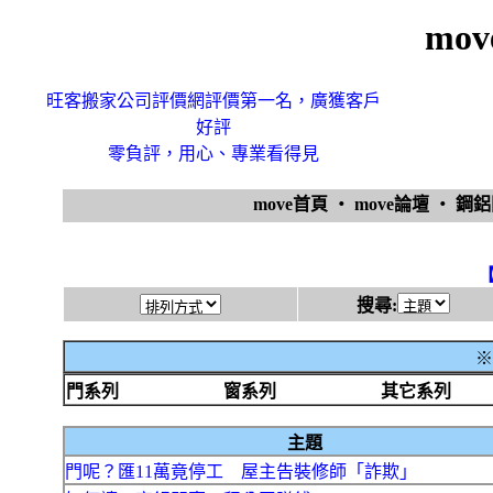
mo
旺客搬家公司評價網評價第一名，廣獲客戶
好評
零負評，用心、專業看得見
move首頁
‧
move論壇
‧
鋼
搜尋:
※
門系列
窗系列
其它系列
主題
門呢？匯11萬竟停工 屋主告裝修師「詐欺」