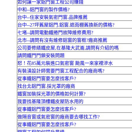
如何讓一家鋁門窗工程公司賺錢
中和--鋁門窗的製作價格?
台中--住家安裝氣密門窗.品牌推薦
台中--27坪舊屋鋁門.鋁窗.遮雨棚舊換新的價格?
七堵--請問電動鐵捲門故障維修費用?
北市--請問有沒有維修鋁窗的窗框?廠商推薦
公司要修繕鐵皮屋,在基隆大武崙,請問有介紹的嗎
請問鐵門門鎖安裝問題
怒！花85萬元裝進口氣密窗 颱風一來家裡滲水
有裝潢設計師需要門窗工程配合的廠商嗎?
從事鐵鋁門窗要怎麼找客戶?
找台北鋁門窗.採光罩的廠商
鐵窗加裝採光罩的價格如何計算?
我要找基隆頂樓鐵皮屋防水用的
從事鐵鋁門窗要怎麼找客戶?
做隔音窗或氣密窗的廠商要去哪找工作?
從事鐵鋁門窗要怎麼找客戶?