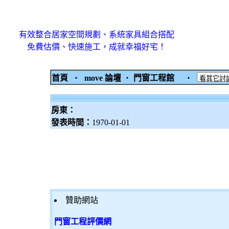
有效整合居家空間規劃、系統家具組合搭配
免費估價、快速施工，成就幸福好宅！
首頁
‧
move 論壇
‧
門窗工程館
‧
房東：
發表時間：
1970-01-01
贊助網站
門窗工程評價網