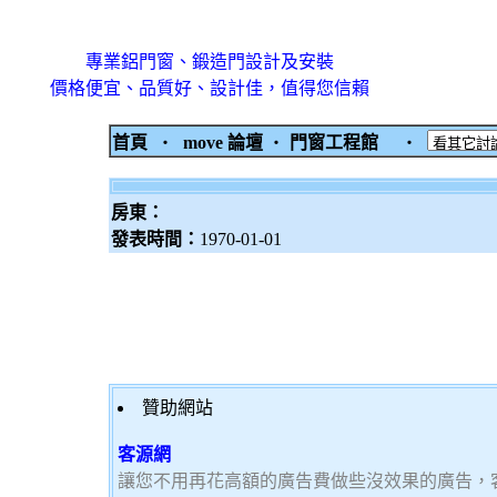
專業鋁門窗、鍛造門設計及安裝
價格便宜、品質好、設計佳，值得您信賴
首頁
‧
move 論壇
‧
門窗工程館
‧
房東：
發表時間：
1970-01-01
贊助網站
客源網
讓您不用再花高額的廣告費做些沒效果的廣告，