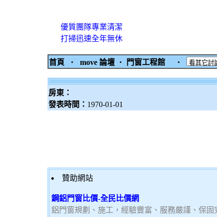
優質團隊專業清潔
打掃迅速全年無休
首頁
‧
move 論壇
‧
門窗工程館
‧
房東：
發表時間：
1970-01-01
贊助網站
鋼鋁門窗比價-全民比價網
鋁門窗規劃、施工，經驗豐富、服務嚴謹、保固