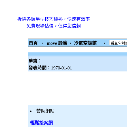
拆除各類房型技巧純熟，快速有效率
免費現場估價，值得您信賴
首頁
‧
move 論壇
‧
冷氣空調館
‧
房東：
發表時間：
1970-01-01
贊助網站
輕鬆接案網