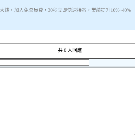
錢，加入免會員費，30秒立即快速接案，業績提升10%~40%
共 0 人回應