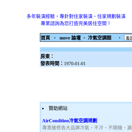
多年裝潢經驗，專針對住家裝潢、住家規劃裝潢
專業諮詢為您打造完美居住空間！
首頁
‧
move 論壇
‧
冷氣空調館
‧
房東：
發表時間：
1970-01-01
贊助網站
AirCondition冷氣空調規劃
專業維修各大品牌冷氣，不冷、不開機、漏