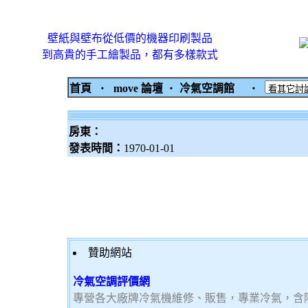
壁紙與壁布從低價的機器印刷製品
到高貴的手工繪製品，都有多樣款式
首頁
‧
move 論壇
‧
冷氣空調館
‧
房東：
發表時間：
1970-01-01
贊助網站
冷氣空調評價網
專營各大廠牌冷氣機維修、販售，專業冷氣，含