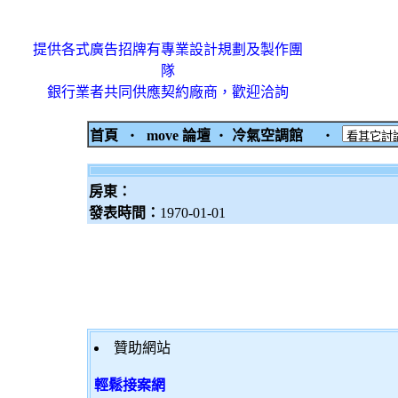
提供各式廣告招牌有專業設計規劃及製作團
隊
銀行業者共同供應契約廠商，歡迎洽詢
首頁
‧
move 論壇
‧
冷氣空調館
‧
房東：
發表時間：
1970-01-01
贊助網站
輕鬆接案網