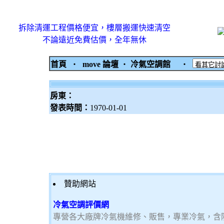
拆除清運工程價格便宜，樓層搬運快速清空
不論遠近免費估價，全年無休
首頁
‧
move 論壇
‧
冷氣空調館
‧
房東：
發表時間：
1970-01-01
贊助網站
冷氣空調評價網
專營各大廠牌冷氣機維修、販售，專業冷氣，含