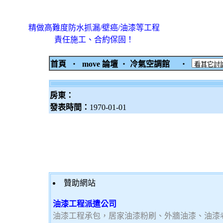
精做高難度防水抓漏/壁癌/油漆等工程
責任施工、合約保固！
首頁
‧
move 論壇
‧
冷氣空調館
‧
房東：
發表時間：
1970-01-01
贊助網站
油漆工程派遣公司
油漆工程承包，居家油漆粉刷、外牆油漆、油漆