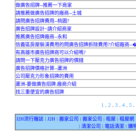
做廣告招牌--推薦一下商家
請推薦做廣告招牌的廠商--土城
請問廣告招牌費用--桃園?
廣告招牌設計~請介紹商家
推薦廣告招牌廠商--永和
信義區房屋裝潢費用的問廣告招牌拆除費用?介紹廠商--
有高雄市廣告招牌商可以介紹嗎?
請問一下壓克力廣告招牌的價錢
廣告招牌價格計算--蘆洲
公司壓克力形象招牌的費用
蘆洲-要做廣告招牌.廠商介紹
找三重便宜的廣告招牌
1
2
3
4
5
.
.
.
.
.
J2H流行雜誌
J2H
搬家公司
搬家公司
租屋
租屋網
｜
｜
｜
｜
｜
清潔公司
電話清潔
購
｜
｜
｜