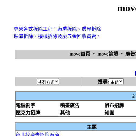
mo
專營各式拆除工程：廠房拆除、房屋拆除
裝潢拆除、機械拆除及廢五金回收買賣。
move首頁
‧
move論壇
‧
廣
搜尋:
※
電腦割字
噴畫廣告
帆布招牌
壓克力招牌
其他
知識
主題
台北找廣告招牌廠商