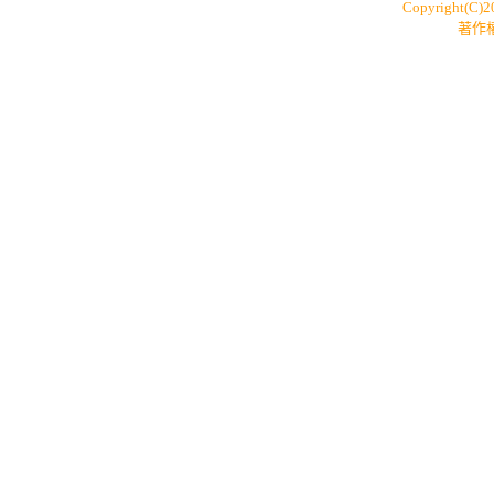
Copyright(C)
著作