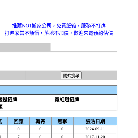
推薦NO1搬家公司，免費紙箱，服務不打烊
打包家當不煩惱，落地不加價，歡迎來電預約估價
接縫招牌
霓虹燈招牌
題
氣
回應
轉寄
無聊
張貼日期
0
0
0
2024-09-11
9
7
0
0
2017-11-20