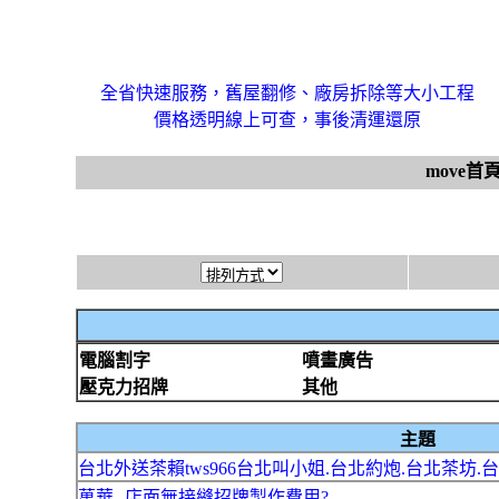
全省快速服務，舊屋翻修、廠房拆除等大小工程
價格透明線上可查，事後清運還原
move首
電腦割字
噴畫廣告
壓克力招牌
其他
主題
台北外送茶賴tws966台北叫小姐.台北約炮.台北茶坊.
萬華--店面無接縫招牌製作費用?