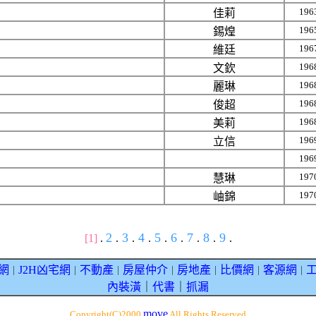
196
佳莉
196
錫煌
196
維廷
196
文欽
196
麗琳
196
俊超
196
美莉
196
立信
196
197
慧琳
197
岫錦
2
3
4
5
6
7
8
9
[1]
.
.
.
.
.
.
.
.
.
網
J2H凶宅網
不動產
房屋仲介
房地產
比價網
客源網
｜
｜
｜
｜
｜
｜
｜
內裝潢
｜
代書
｜
抓漏
move
Copyright(C)2000
All Rights Reserved