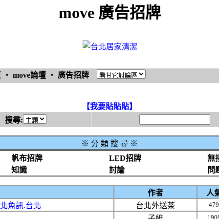
move 廣告招牌
頁
‧
move論壇
‧
廣告招牌
【我要貼貼貼】
搜尋:
※
分 類 搜 尋 ※
帆布招牌
LED招牌
無
知識
討論
問
作者
人
479
台北魚訊.台北
台北外送茶
190
子維