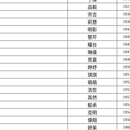
192
品毅
193
宗吉
193
莉慧
194
明彰
194
黎芹
194
耀台
194
琳達
194
思嘉
195
婷妤
195
琪琪
195
萌萌
195
浩哲
195
其然
195
毅承
195
克明
195
偉翔
196
妍茱